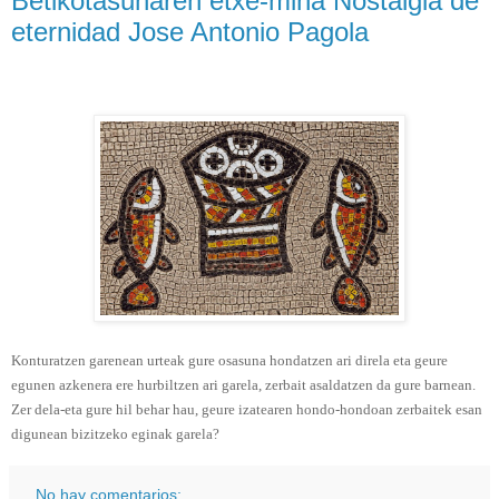
Betikotasunaren etxe-mina Nostalgia de
eternidad Jose Antonio Pagola
Konturatzen garenean urteak gure osasuna hondatzen ari direla eta geure
egunen azkenera ere hurbiltzen ari garela, zerbait asaldatzen da gure barnean.
Zer dela-eta gure hil behar hau, geure izatearen hondo-hondoan zerbaitek esan
digunean bizitzeko eginak garela?
No hay comentarios: