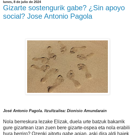
lunes, 8 de julio de 2024
Gizarte sostengurik gabe? ¿Sin apoyo
social? Jose Antonio Pagola
José Antonio Pagola. Itzultzailea: Dionisio Amundarain
Nola berreskura lezake Elizak, duela urte batzuk bakarrik
gure gizartean izan zuen bere gizarte-ospea eta nola erabili
hura berriro? Ozenki aitortu gabe agian, aski dira aldi haiek