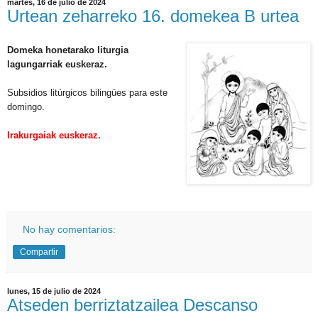
martes, 16 de julio de 2024
Urtean zeharreko 16. domekea B urtea
Domeka honetarako liturgia
lagungarriak euskeraz.
Subsidios litúrgicos bilingües para este
domingo.
Irakurgaiak euskeraz.
No hay comentarios:
Compartir
lunes, 15 de julio de 2024
Atseden berriztatzailea Descanso