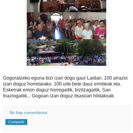
Gogoratzeko eguna bizi izan dogu gaur Laidan. 100 arrazoi
izan doguz horretarako. 100 urte bete dauz ermiteak eta.
Eskerrak emon doguz horregaitik, bizitzagaitik, San
Inaziogaitik... Gogoan izan doguz itsasoan hildakoak.
No hay comentarios:
Compartir