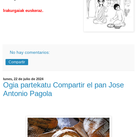
Irakurgaiak euskeraz.
No hay comentarios:
Compartir
lunes, 22 de julio de 2024
Ogia partekatu Compartir el pan Jose
Antonio Pagola