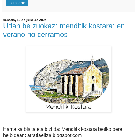
Compartir
sábado, 13 de julio de 2024
Udan be zuokaz: menditik kostara: en
verano no cerramos
Hamaika bisita eta bizi da: Menditik kostara betiko bere
helbidean: arratiaeliza.blogspot.com