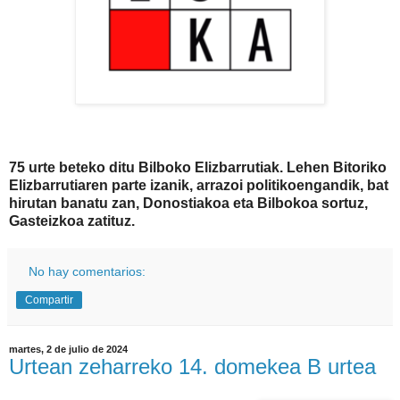
75 urte beteko ditu Bilboko Elizbarrutiak. Lehen Bitoriko
Elizbarrutiaren parte izanik, arrazoi politikoengandik, bat
hirutan banatu zan, Donostiakoa eta Bilbokoa sortuz,
Gasteizkoa zatituz.
No hay comentarios:
Compartir
martes, 2 de julio de 2024
Urtean zeharreko 14. domekea B urtea