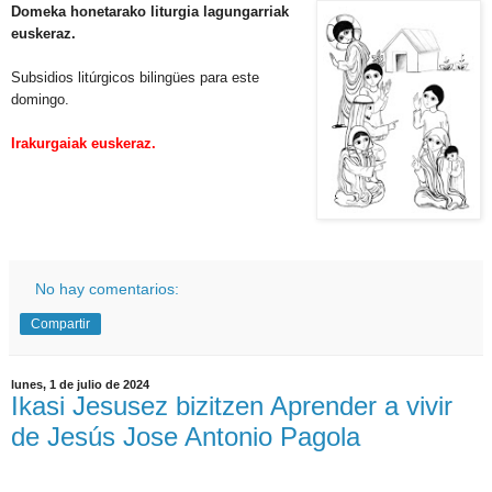
Domeka honetarako liturgia lagungarriak
euskeraz.
Subsidios litúrgicos bilingües para este
domingo.
Irakurgaiak euskeraz.
No hay comentarios:
Compartir
lunes, 1 de julio de 2024
Ikasi Jesusez bizitzen Aprender a vivir
de Jesús Jose Antonio Pagola