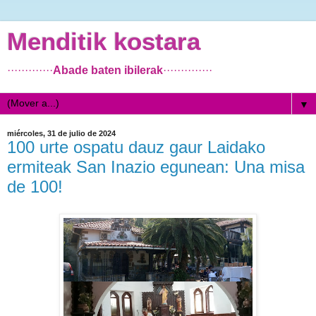
Menditik kostara
·············
Abade baten ibilerak
··············
▼
miércoles, 31 de julio de 2024
100 urte ospatu dauz gaur Laidako
ermiteak San Inazio egunean: Una misa
de 100!