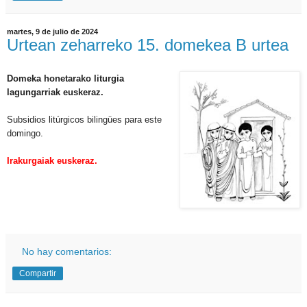
martes, 9 de julio de 2024
Urtean zeharreko 15. domekea B urtea
Domeka honetarako liturgia
lagungarriak euskeraz.
Subsidios litúrgicos bilingües para este
domingo.
Irakurgaiak euskeraz.
No hay comentarios:
Compartir