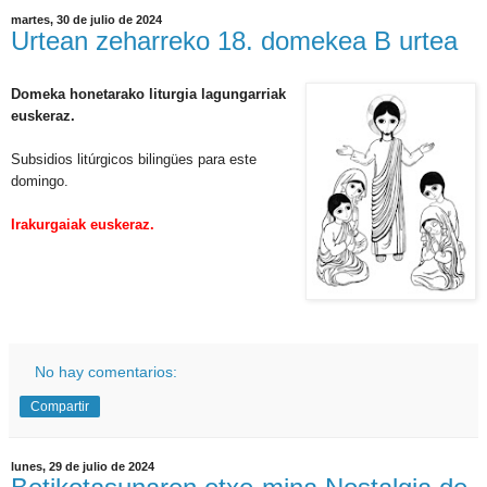
martes, 30 de julio de 2024
Urtean zeharreko 18. domekea B urtea
Domeka honetarako liturgia lagungarriak
euskeraz.
Subsidios litúrgicos bilingües para este
domingo.
Irakurgaiak euskeraz.
No hay comentarios:
Compartir
lunes, 29 de julio de 2024