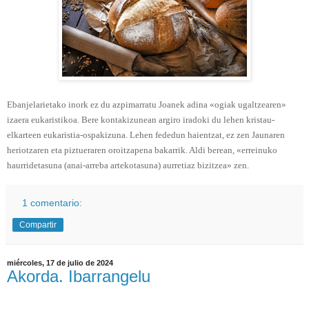
Ebanjelarietako inork ez du azpimarratu Joanek adina «ogiak ugaltzearen»
izaera eukaristikoa. Bere kontakizunean argiro iradoki du lehen kristau-
elkarteen eukaristia-ospakizuna. Lehen fededun haientzat, ez zen Jaunaren
heriotzaren eta piztueraren oroitzapena bakarrik. Aldi berean, «erreinuko
haurridetasuna (anai-arreba artekotasuna) aurretiaz bizitzea» zen.
1 comentario:
Compartir
miércoles, 17 de julio de 2024
Akorda. Ibarrangelu