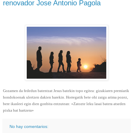
renovador Jose Antonio Pagola
Gozamen da fededun batentzat Jesus batekin topo egitea: gizakiaren premiarik
hondokoenak ulertzen dakien harekin. Horregatik bete ohi zaigu arima pozez,
bere ikasleei egin dien gonbita entzutean: «Zatozte leku lasai batera atseden
pixka bat hartzera»
No hay comentarios: