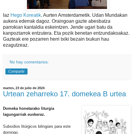
Iaz
Hego Koreatik
. Aurten Amsterdametik. Udan Mundakan
aukera ederrak dagoz. Oraingoan gazte abesbatza
parrokian kantaldia eskeintzen. Jende ugari batu da
kanpoztarrok entzutera. Eta pozik benetan entzundakoakaz.
Gazteak ere pozarren herri txiki bezain txukun hau
ezagutzeaz.
No hay comentarios:
Compartir
martes, 23 de julio de 2024
Urtean zeharreko 17. domekea B urtea
Domeka honetarako liturgia
lagungarriak euskeraz.
Subsidios litúrgicos bilingües para este
domingo.