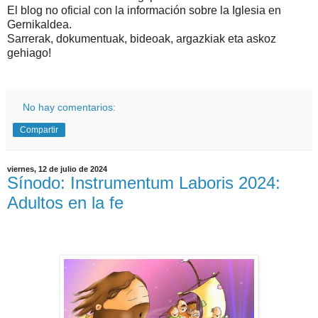
El blog no oficial con la información sobre la Iglesia en
Gernikaldea.
Sarrerak, dokumentuak, bideoak, argazkiak eta askoz
gehiago!
No hay comentarios:
Compartir
viernes, 12 de julio de 2024
Sínodo: Instrumentum Laboris 2024:
Adultos en la fe