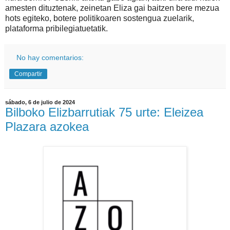
amesten dituztenak, zeinetan Eliza gai baitzen bere mezua
hots egiteko, botere politikoaren sostengua zuelarik,
plataforma pribilegiatuetatik.
No hay comentarios:
Compartir
sábado, 6 de julio de 2024
Bilboko Elizbarrutiak 75 urte: Eleizea
Plazara azokea