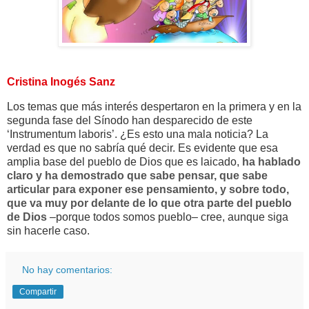
Cristina Inogés Sanz
Los temas que más interés despertaron en la primera y en la
segunda fase del Sínodo han desparecido de este
‘Instrumentum laboris’. ¿Es esto una mala noticia? La
verdad es que no sabría qué decir. Es evidente que esa
amplia base del pueblo de Dios que es laicado,
ha hablado
claro y ha demostrado que sabe pensar, que sabe
articular para exponer ese pensamiento, y sobre todo,
que va muy por delante de lo que otra parte del pueblo
de Dios
–porque todos somos pueblo– cree, aunque siga
sin hacerle caso.
No hay comentarios:
Compartir