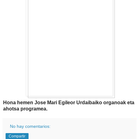
Hona hemen Jose Mari Egileor Urdaibaiko organoak eta
ahotsa programea.
No hay comentarios:
Compartir