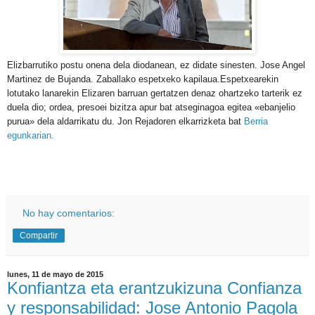
Elizbarrutiko postu onena dela diodanean, ez didate sinesten. Jose Angel
Martinez de Bujanda. Zaballako espetxeko kapilaua.Espetxearekin
lotutako lanarekin Elizaren barruan gertatzen denaz ohartzeko tarterik ez
duela dio; ordea, presoei bizitza apur bat atseginagoa egitea «ebanjelio
purua» dela aldarrikatu du. Jon Rejadoren elkarrizketa bat
Berria
egunkarian.
No hay comentarios:
Compartir
lunes, 11 de mayo de 2015
Konfiantza eta erantzukizuna Confianza
y responsabilidad: Jose Antonio Pagola