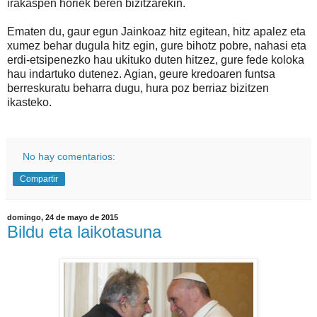
irakaspen horiek beren bizitzarekin.
Ematen du, gaur egun Jainkoaz hitz egitean, hitz apalez eta
xumez behar dugula hitz egin, gure bihotz pobre, nahasi eta
erdi-etsipenezko hau ukituko duten hitzez, gure fede koloka
hau indartuko dutenez. Agian, geure kredoaren funtsa
berreskuratu beharra dugu, hura poz berriaz bizitzen
ikasteko.
No hay comentarios:
Compartir
domingo, 24 de mayo de 2015
Bildu eta laikotasuna