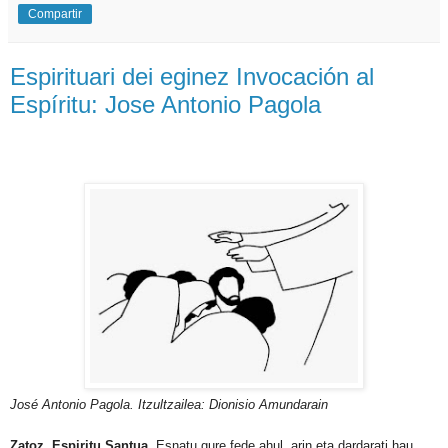
Compartir
Espirituari dei eginez Invocación al
Espíritu: Jose Antonio Pagola
José Antonio Pagola. Itzultzailea: Dionisio Amundarain
Zatoz, Espiritu Santua.
Esnatu gure fede ahul, arin eta dardarati hau.