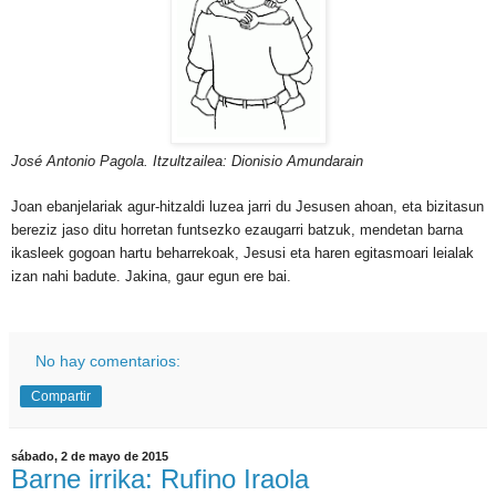
José Antonio Pagola. Itzultzailea: Dionisio Amundarain
Joan ebanjelariak agur-hitzaldi luzea jarri du Jesusen ahoan, eta bizitasun
bereziz jaso ditu horretan funtsezko ezaugarri batzuk, mendetan barna
ikasleek gogoan hartu beharrekoak, Jesusi eta haren egitasmoari leialak
izan nahi badute. Jakina, gaur egun ere bai.
No hay comentarios:
Compartir
sábado, 2 de mayo de 2015
Barne irrika: Rufino Iraola