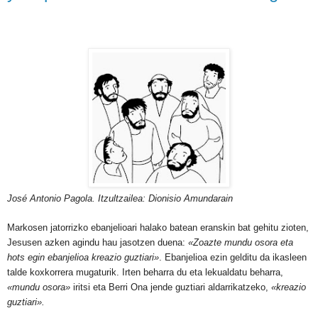
José Antonio Pagola. Itzultzailea: Dionisio Amundarain
Markosen jatorrizko ebanjelioari halako batean eranskin bat gehitu zioten,
Jesusen azken agindu hau jasotzen duena:
«Zoazte mundu osora eta
hots egin ebanjelioa kreazio guztiari»
. Ebanjelioa ezin gelditu da ikasleen
talde koxkorrera mugaturik. Irten beharra du eta lekualdatu beharra,
«mundu osora»
iritsi eta Berri Ona jende guztiari aldarrikatzeko,
«kreazio
guztiari».