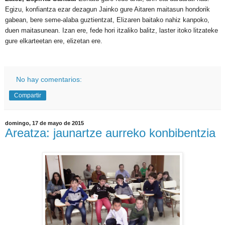
Egizu, konfiantza ezar dezagun Jainko gure Aitaren maitasun hondorik
gabean, bere seme-alaba guztientzat, Elizaren baitako nahiz kanpoko,
duen maitasunean. Izan ere, fede hori itzaliko balitz, laster itoko litzateke
gure elkarteetan ere, elizetan ere.
No hay comentarios:
Compartir
domingo, 17 de mayo de 2015
Areatza: jaunartze aurreko konbibentzia